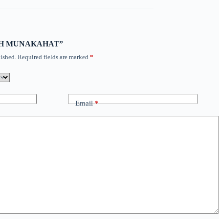
“FIQIH MUNAKAHAT”
ished.
Required fields are marked
*
Email
*