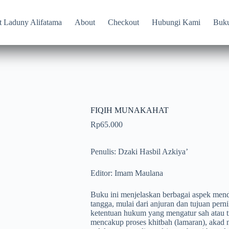
t Laduny Alifatama
About
Checkout
Hubungi Kami
Buk
FIQIH MUNAKAHAT
Rp
65.000
Penulis: Dzaki Hasbil Azkiya’
Editor: Imam Maulana
Buku ini menjelaskan berbagai aspek menda
tangga, mulai dari anjuran dan tujuan pern
ketentuan hukum yang mengatur sah atau t
mencakup proses khitbah (lamaran), akad ni