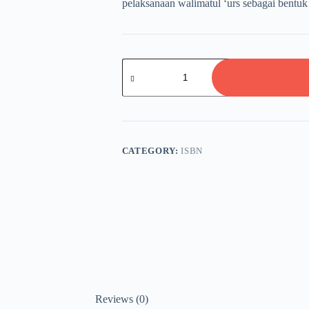
pelaksanaan walimatul ‘urs sebagai bentuk
FIQIH
MUNAKAHAT
quantity
CATEGORY:
ISBN
Reviews (0)