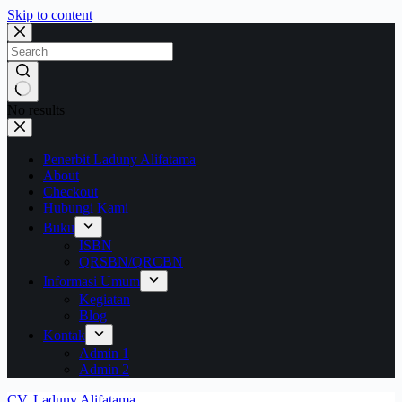
Skip to content
No results
Penerbit Laduny Alifatama
About
Checkout
Hubungi Kami
Buku
ISBN
QRSBN/QRCBN
Informasi Umum
Kegiatan
Blog
Kontak
Admin 1
Admin 2
CV. Laduny Alifatama