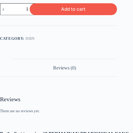
5
Add to cart
PERMAINAN
TRADISIONAL
YANG
UNIK
quantity
CATEGORY:
ISBN
Reviews (0)
Reviews
There are no reviews yet.