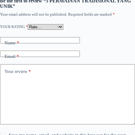
Be the first to review “5 PERMAINAN TRADISIONAL YANG
UNIK”
Your email address will not be published.
Required fields are marked
*
YOUR RATING
*
Name
*
Email
*
Your review
*
Save my name, email, and website in this browser for the next