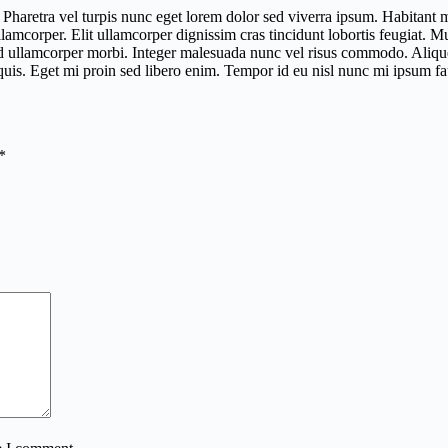
aretra vel turpis nunc eget lorem dolor sed viverra ipsum. Habitant mo
amcorper. Elit ullamcorper dignissim cras tincidunt lobortis feugiat. Mu
 sed ullamcorper morbi. Integer malesuada nunc vel risus commodo. Alique
uis. Eget mi proin sed libero enim. Tempor id eu nisl nunc mi ipsum fa
*