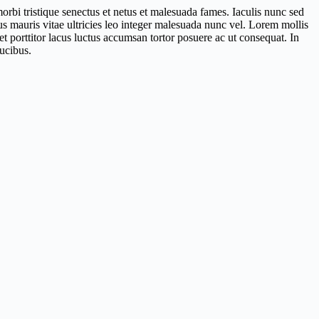
rbi tristique senectus et netus et malesuada fames. Iaculis nunc sed
s mauris vitae ultricies leo integer malesuada nunc vel. Lorem mollis
t porttitor lacus luctus accumsan tortor posuere ac ut consequat. In
ucibus.