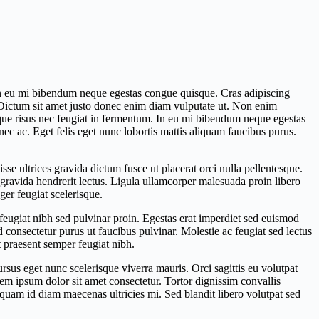
 in eu mi bibendum neque egestas congue quisque. Cras adipiscing
d. Dictum sit amet justo donec enim diam vulputate ut. Non enim
ique risus nec feugiat in fermentum. In eu mi bibendum neque egestas
ec ac. Eget felis eget nunc lobortis mattis aliquam faucibus purus.
sse ultrices gravida dictum fusce ut placerat orci nulla pellentesque.
 gravida hendrerit lectus. Ligula ullamcorper malesuada proin libero
ger feugiat scelerisque.
eugiat nibh sed pulvinar proin. Egestas erat imperdiet sed euismod
id consectetur purus ut faucibus pulvinar. Molestie ac feugiat sed lectus
t praesent semper feugiat nibh.
rsus eget nunc scelerisque viverra mauris. Orci sagittis eu volutpat
rem ipsum dolor sit amet consectetur. Tortor dignissim convallis
liquam id diam maecenas ultricies mi. Sed blandit libero volutpat sed