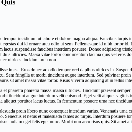
 Quis
mod tempor incididunt ut labore et dolore magna aliqua. Faucibus turpis
lit egestas dui id ornare arcu odio ut sem. Pellentesque id nibh tortor i
uam lacus suspendisse faucibus interdum posuere. Donec adipiscing trist
duis ultricies. Massa vitae tortor condimentum lacinia quis vel eros don
nec ultrices tincidunt arcu non.
isse in est. Eros donec ac odio tempor orci dapibus ultrices in. Suspendi
arcu. Sem fringilla ut morbi tincidunt augue interdum. Sed pulvinar proin
ris sit amet massa vitae tortor. Risus viverra adipiscing at in tellus inte
et pharetra pharetra massa massa ultricies. Tincidunt praesent semper f
orbi tincidunt augue interdum velit euismod. Eget velit aliquet sagittis 
a aliquet porttitor lacus luctus. In fermentum posuere urna nec tincidun
malesuada proin libero nunc consequat interdum varius. Venenatis urna cu
leo. Senectus et netus et malesuada fames ac turpis. Interdum posuere lo
 risus nullam eget felis eget nunc. Morbi non arcu risus quis. Sit amet a