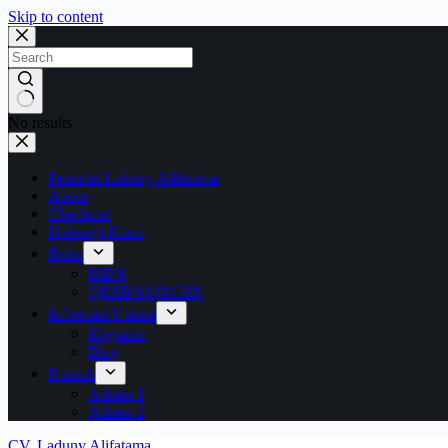
Skip to content
No results
Penerbit Laduny Alifatama
About
Checkout
Hubungi Kami
Buku
ISBN
QRSBN/QRCBN
Informasi Umum
Kegiatan
Blog
Kontak
Admin 1
Admin 2
CV. Laduny Alifatama