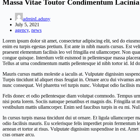
Massa Vitae Toutor Condimentum Lacinia
adminLaduny
July 5, 2021
agency
,
news
Lorem ipsum dolor sit amet, consectetur adipiscing elit, sed do eius
enim eu turpis egestas pretium. Est ante in nibh mauris cursus. Est ve
praesent elementum facilisis leo vel fringilla est ullamcorper. Non q
congue quisque. Interdum velit euismod in pellentesque massa placerat 
Tellus at urna condimentum mattis pellentesque id nibh tortor id. Id do
Mauris cursus mattis molestie a iaculis at. Vulputate dignissim suspend
Turpis tincidunt id aliquet risus feugiat in. Ornare arcu dui vivamus 
nunc consequat. Vel pharetra vel turpis nunc. Volutpat odio facilisis mau
Felis donec et odio pellentesque diam volutpat commodo. Tempus urna 
nisi porta lorem. Sociis natoque penatibus et magnis dis. Fringilla ut m
vestibulum mattis ullamcorper. Enim sed faucibus turpis in eu mi. Null
In cursus turpis massa tincidunt dui ut ornare. Et ligula ullamcorper 
odio facilisis mauris. Eu scelerisque felis imperdiet proin fermentum 
aenean et tortor at risus. Vulputate dignissim suspendisse in est. Amet
cras ornare arcu.