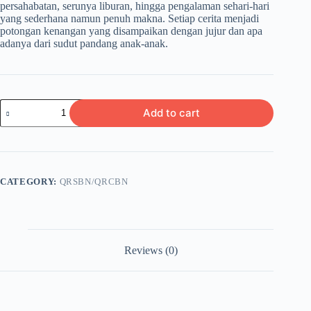
persahabatan, serunya liburan, hingga pengalaman sehari-hari
yang sederhana namun penuh makna. Setiap cerita menjadi
potongan kenangan yang disampaikan dengan jujur dan apa
adanya dari sudut pandang anak-anak.
ALBUM
Add to cart
CERITA
Cerita-
cerita
Kecil
yang
Tak
CATEGORY:
QRSBN/QRCBN
Terlupakan
quantity
Reviews (0)