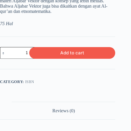
materi Aljabar Vektor dengan konsep yang lebih meluas.
Bahwa Aljabar Vektor juga bisa dikaitkan dengan ayat Al-
qur’an dan etnomatematika.
75 Hal
Aljabar
Add to cart
Vektor
Terintegrasi
Keislaman
dan
Budaya
Lokal
CATEGORY:
ISBN
quantity
Reviews (0)