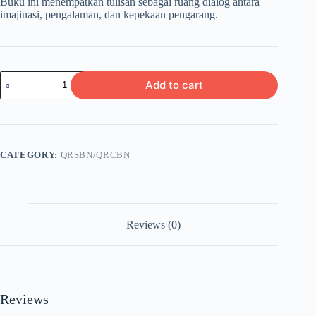
Buku ini menempatkan tulisan sebagai ruang dialog antara
imajinasi, pengalaman, dan kepekaan pengarang.
CAHAYA
Add to cart
DI
UJUNG
PENA
quantity
CATEGORY:
QRSBN/QRCBN
Reviews (0)
Reviews