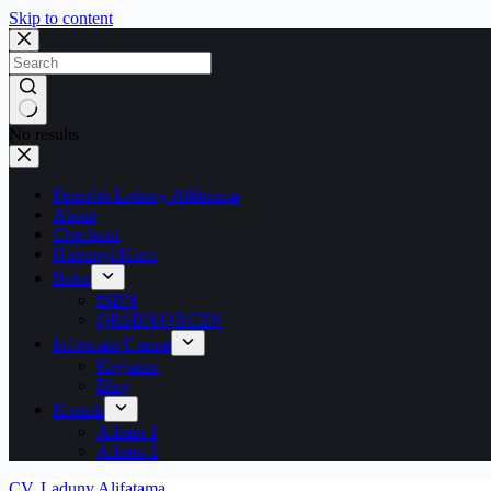
Skip to content
No results
Penerbit Laduny Alifatama
About
Checkout
Hubungi Kami
Buku
ISBN
QRSBN/QRCBN
Informasi Umum
Kegiatan
Blog
Kontak
Admin 1
Admin 2
CV. Laduny Alifatama