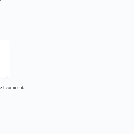
*
me I comment.