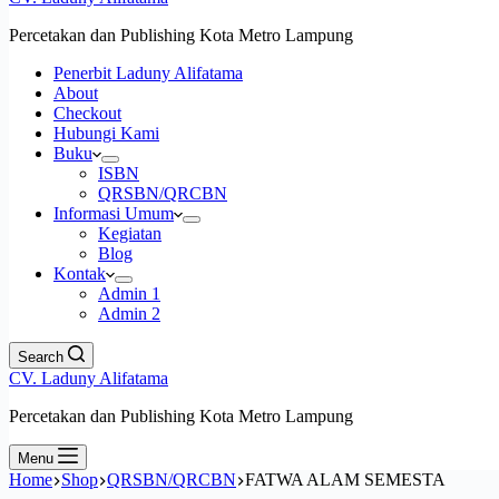
Percetakan dan Publishing Kota Metro Lampung
Penerbit Laduny Alifatama
About
Checkout
Hubungi Kami
Buku
ISBN
QRSBN/QRCBN
Informasi Umum
Kegiatan
Blog
Kontak
Admin 1
Admin 2
Search
CV. Laduny Alifatama
Percetakan dan Publishing Kota Metro Lampung
Menu
Home
Shop
QRSBN/QRCBN
FATWA ALAM SEMESTA