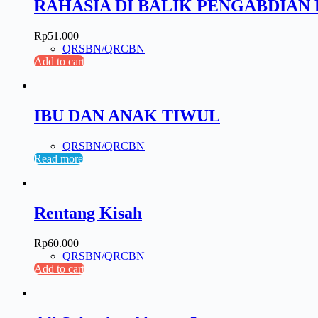
RAHASIA DI BALIK PENGABDIA
Rp
51.000
QRSBN/QRCBN
Add to cart
IBU DAN ANAK TIWUL
QRSBN/QRCBN
Read more
Rentang Kisah
Rp
60.000
QRSBN/QRCBN
Add to cart