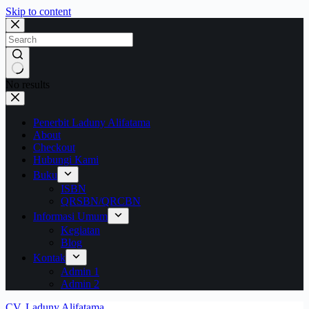
Skip to content
No results
Penerbit Laduny Alifatama
About
Checkout
Hubungi Kami
Buku
ISBN
QRSBN/QRCBN
Informasi Umum
Kegiatan
Blog
Kontak
Admin 1
Admin 2
CV. Laduny Alifatama