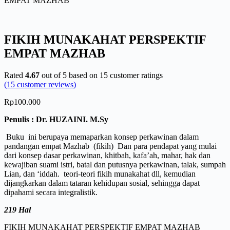
EMPAT MAZHAB
FIKIH MUNAKAHAT PERSPEKTIF
EMPAT MAZHAB
Rated
4.67
out of 5 based on
15
customer ratings
(
15
customer reviews)
Rp
100.000
Penulis :
Dr. HUZAINI. M.Sy
Buku ini berupaya memaparkan konsep perkawinan dalam
pandangan empat Mazhab (fikih) Dan para pendapat yang mulai
dari konsep dasar perkawinan, khitbah, kafa’ah, mahar, hak dan
kewajiban suami istri, batal dan putusnya perkawinan, talak, sumpah
Lian, dan ‘iddah. teori-teori fikih munakahat dll, kemudian
dijangkarkan dalam tataran kehidupan sosial, sehingga dapat
dipahami secara integralistik.
219 Hal
FIKIH MUNAKAHAT PERSPEKTIF EMPAT MAZHAB