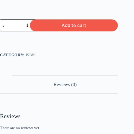
GURU
Add to cart
HONORER
HARUS
SIXPACK
quantity
CATEGORY:
ISBN
Reviews (0)
Reviews
There are no reviews yet.