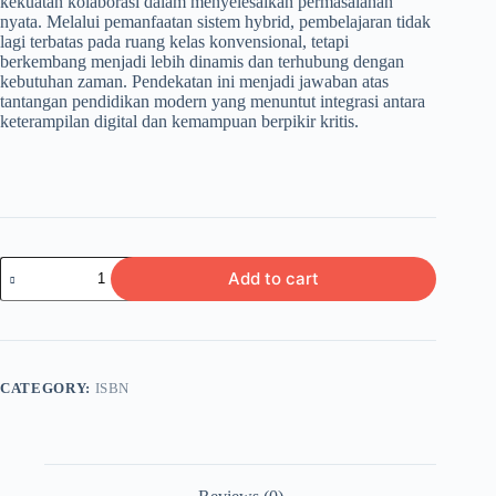
kekuatan kolaborasi dalam menyelesaikan permasalahan
nyata. Melalui pemanfaatan sistem hybrid, pembelajaran tidak
lagi terbatas pada ruang kelas konvensional, tetapi
berkembang menjadi lebih dinamis dan terhubung dengan
kebutuhan zaman. Pendekatan ini menjadi jawaban atas
tantangan pendidikan modern yang menuntut integrasi antara
keterampilan digital dan kemampuan berpikir kritis.
HYBRID
Add to cart
LEARNING
SYSTEM
BERBASIS
PROJECT
TERINTEGRASI
STEM
CATEGORY:
ISBN
quantity