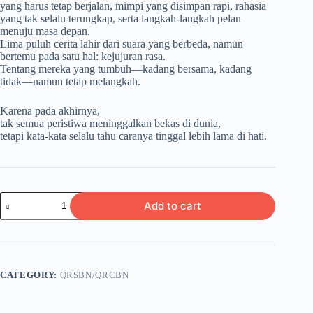
yang harus tetap berjalan, mimpi yang disimpan rapi, rahasia
yang tak selalu terungkap, serta langkah-langkah pelan
menuju masa depan.
Lima puluh cerita lahir dari suara yang berbeda, namun
bertemu pada satu hal: kejujuran rasa.
Tentang mereka yang tumbuh—kadang bersama, kadang
tidak—namun tetap melangkah.
Karena pada akhirnya,
tak semua peristiwa meninggalkan bekas di dunia,
tetapi kata-kata selalu tahu caranya tinggal lebih lama di hati.
JEJAK
Add to cart
YANG
DI
TINGGALKAN
KATA
quantity
CATEGORY:
QRSBN/QRCBN