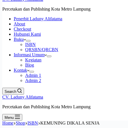
Percetakan dan Publishing Kota Metro Lampung
Penerbit Laduny Alifatama
About
Checkout
Hubungi Kami
Buku
ISBN
QRSBN/QRCBN
Informasi Umum
Kegiatan
Blog
Kontak
Admin 1
Admin 2
Search
CV. Laduny Alifatama
Percetakan dan Publishing Kota Metro Lampung
Menu
Home
Shop
ISBN
KEMUNING DIKALA SENJA