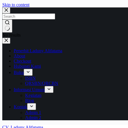
Skip to content
No results
Penerbit Laduny Alifatama
About
Checkout
Hubungi Kami
Buku
ISBN
QRSBN/QRCBN
Informasi Umum
Kegiatan
Blog
Kontak
Admin 1
Admin 2
CV. Laduny Alifatama