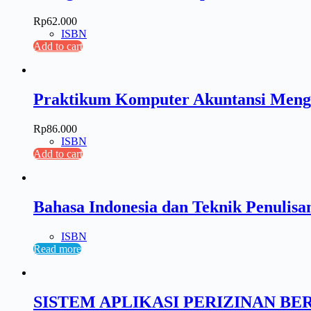
Rp
62.000
ISBN
Add to cart
Praktikum Komputer Akuntansi Mengg
Rp
86.000
ISBN
Add to cart
Bahasa Indonesia dan Teknik Penuli
ISBN
Read more
SISTEM APLIKASI PERIZINAN BE