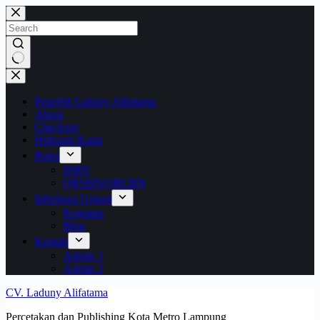
Skip
to
content
No
results
Penerbit Laduny Alifatama
About
Checkout
Hubungi Kami
Buku
ISBN
QRSBN/QRCBN
Informasi Umum
Kegiatan
Blog
Kontak
Admin 1
Admin 2
CV. Laduny Alifatama
Percetakan dan Publishing Kota Metro Lampung