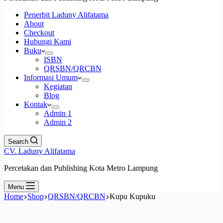
Penerbit Laduny Alifatama
About
Checkout
Hubungi Kami
Buku
ISBN
QRSBN/QRCBN
Informasi Umum
Kegiatan
Blog
Kontak
Admin 1
Admin 2
Search
CV. Laduny Alifatama
Percetakan dan Publishing Kota Metro Lampung
Menu
Home
Shop
QRSBN/QRCBN
Kupu Kupuku