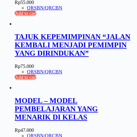
Rp
55.000
QRSBN/QRCBN
Add to cart
TAJUK KEPEMIMPINAN “JALAN
KEMBALI MENJADI PEMIMPIN
YANG DIRINDUKAN”
Rp
75.000
QRSBN/QRCBN
Add to cart
MODEL – MODEL
PEMBELAJARAN YANG
MENARIK DI KELAS
Rp
47.000
QRSBN/QRCBN