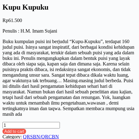
Kupu Kupuku
Rp
61.500
Penulis : H.M. Imam Sujani
Buku kumpulan puisi ini berjudul “Kupu-Kupuku”, terdapat 160
judul puisi. Isinya sangat inspiratif, dari berbagai kondisi kehidupan
yang ada di masyarakat, terukir dalam sebuah puisi yang ada dalam
buku ini. Penulis mengungkapkan dalam bentuk puisi yang layak
dibaca oleh siapa saja, kapan saja dan dimana saja. Karena selain
puisinya praktis dibaca, isi redaksinya sangat ekonomis, dan tidak
mengandung unsur sara. Sangat tepat dibaca dikala waktu luang,
agar waktunya tak terbuang… Masing-masing judul berbeda. Puisi
ini ditulis dari hasil pengamatan kehidupan sehari hari di
masyarakat. Namun bukan dari hasil sebuah penelitian atau kajian,
tetapi hasil dari sebuah pengamatan dan renungan. Yok, luangkan
waktu untuk menambah ilmu pengetahuan,wawasan , demi
tertingkatnya iman dan taqwa. Sempatkan membaca mumpung usia
masih ada
Kupu
Kupuku
Add to cart
quantity
Category:
QRSBN/QRCBN