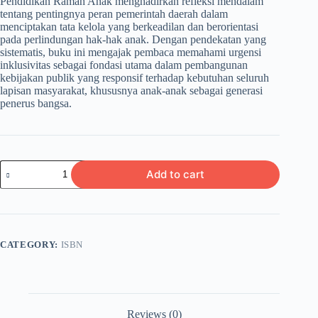
Pendidikan Ramah Anak menghadirkan refleksi mendalam
tentang pentingnya peran pemerintah daerah dalam
menciptakan tata kelola yang berkeadilan dan berorientasi
pada perlindungan hak-hak anak. Dengan pendekatan yang
sistematis, buku ini mengajak pembaca memahami urgensi
inklusivitas sebagai fondasi utama dalam pembangunan
kebijakan publik yang responsif terhadap kebutuhan seluruh
lapisan masyarakat, khususnya anak-anak sebagai generasi
penerus bangsa.
MEMBANGUN
Add to cart
PEMERINTAHAN
DAERAH
YANG
INKLUSIF
Perspektif
Hukum
CATEGORY:
ISBN
Tata
Negara
dalam
Penyelenggaraan
Pendidikan
Ramah
Reviews (0)