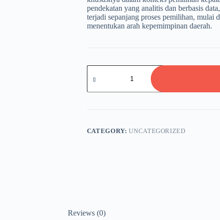
pendekatan yang analitis dan berbasis dat
terjadi sepanjang proses pemilihan, mulai 
menentukan arah kepemimpinan daerah.
MENAVIGASI
DEMOKRASI
LOKAL
Dinamika
dan
Refleksi
Pilkada
Kota
CATEGORY:
UNCATEGORIZED
Metro
2024
quantity
Reviews (0)