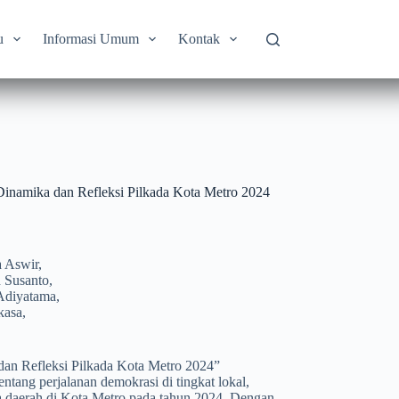
u
Informasi Umum
Kontak
a dan Refleksi Pilkada Kota Metro 2024
 Aswir,
 Susanto,
 Adiyatama,
kasa,
an Refleksi Pilkada Kota Metro 2024”
tang perjalanan demokrasi di tingkat lokal,
a daerah di Kota Metro pada tahun 2024. Dengan