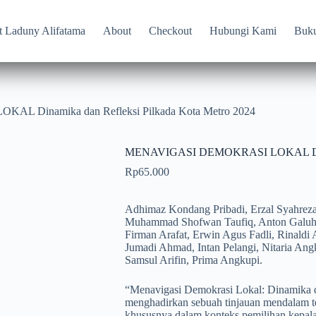
t Laduny Alifatama
About
Checkout
Hubungi Kami
Buk
 Dinamika dan Refleksi Pilkada Kota Metro 2024
MENAVIGASI DEMOKRASI LOKAL Dinamik
Rp
65.000
Adhimaz Kondang Pribadi, Erzal Syahreza
Muhammad Shofwan Taufiq, Anton Galuh
Firman Arafat, Erwin Agus Fadli, Rinaldi
Jumadi Ahmad, Intan Pelangi, Nitaria Ang
Samsul Arifin, Prima Angkupi.
“Menavigasi Demokrasi Lokal: Dinamika d
menghadirkan sebuah tinjauan mendalam ten
khususnya dalam konteks pemilihan kepal