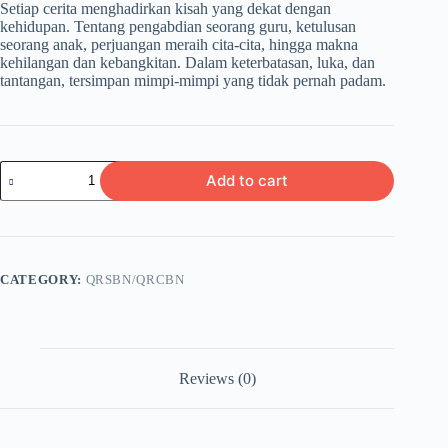
Setiap cerita menghadirkan kisah yang dekat dengan
kehidupan. Tentang pengabdian seorang guru, ketulusan
seorang anak, perjuangan meraih cita-cita, hingga makna
kehilangan dan kebangkitan. Dalam keterbatasan, luka, dan
tantangan, tersimpan mimpi-mimpi yang tidak pernah padam.
MIMPI
Add to cart
YANG
MENYAPA
quantity
CATEGORY:
QRSBN/QRCBN
Reviews (0)