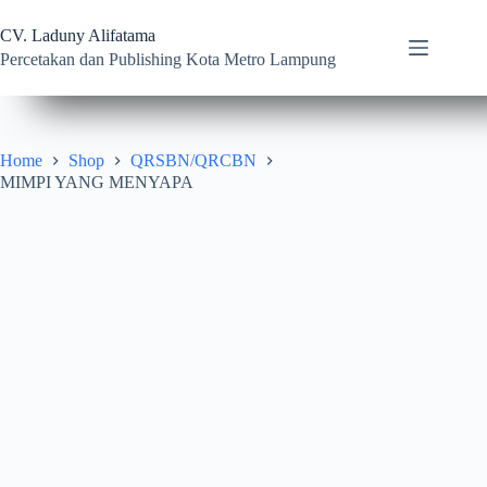
Skip
to
CV. Laduny Alifatama
content
Percetakan dan Publishing Kota Metro Lampung
Home
Shop
QRSBN/QRCBN
MIMPI YANG MENYAPA