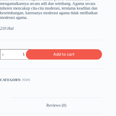
mengamalkannya secara adil dan seimbang. Agama secara
inheren mencakup cita-cita moderasi, terutama keadilan dan
keseimbangan, karenanya moderasi agama tidak melibatkan
moderasi agama.
210 Hal
MODERISASI
Add to cart
BERAGAMA
quantity
CATEGORY:
ISBN
Reviews (0)