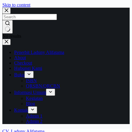
Skip to content
No results
Penerbit Laduny Alifatama
About
Checkout
Hubungi Kami
Buku
ISBN
QRSBN/QRCBN
Informasi Umum
Kegiatan
Blog
Kontak
Admin 1
Admin 2
CV. Laduny Alifatama