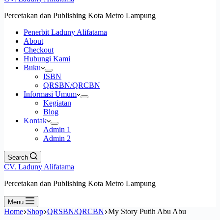
Percetakan dan Publishing Kota Metro Lampung
Penerbit Laduny Alifatama
About
Checkout
Hubungi Kami
Buku
ISBN
QRSBN/QRCBN
Informasi Umum
Kegiatan
Blog
Kontak
Admin 1
Admin 2
Search
CV. Laduny Alifatama
Percetakan dan Publishing Kota Metro Lampung
Menu
Home
Shop
QRSBN/QRCBN
My Story Putih Abu Abu