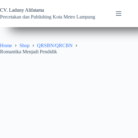
Skip
to
CV. Laduny Alifatama
content
Percetakan dan Publishing Kota Metro Lampung
Home
Shop
QRSBN/QRCBN
Romantika Menjadi Pendidik