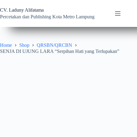
Skip
to
CV. Laduny Alifatama
content
Percetakan dan Publishing Kota Metro Lampung
Home
Shop
QRSBN/QRCBN
SENJA DI UJUNG LARA “Serpihan Hati yang Terlupakan”