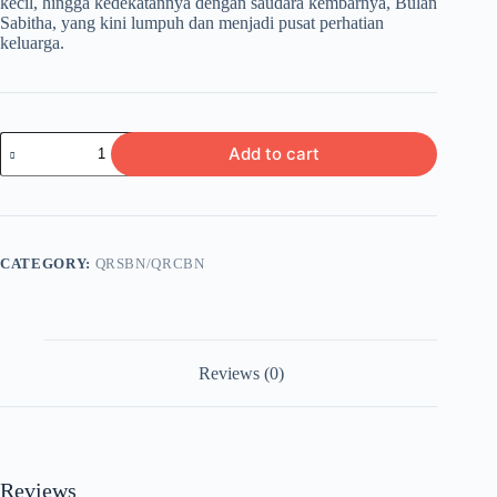
kecil, hingga kedekatannya dengan saudara kembarnya, Bulan
Sabitha, yang kini lumpuh dan menjadi pusat perhatian
keluarga.
SENJA
Add to cart
DI
UJUNG
LARA
“Serpihan
Hati
yang
CATEGORY:
QRSBN/QRCBN
Terlupakan”
quantity
Reviews (0)
Reviews