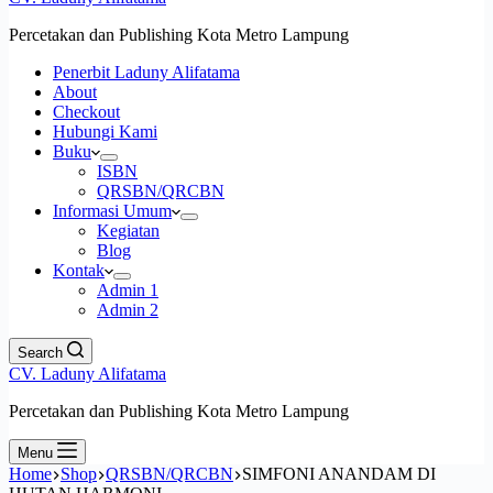
Percetakan dan Publishing Kota Metro Lampung
Penerbit Laduny Alifatama
About
Checkout
Hubungi Kami
Buku
ISBN
QRSBN/QRCBN
Informasi Umum
Kegiatan
Blog
Kontak
Admin 1
Admin 2
Search
CV. Laduny Alifatama
Percetakan dan Publishing Kota Metro Lampung
Menu
Home
Shop
QRSBN/QRCBN
SIMFONI ANANDAM DI