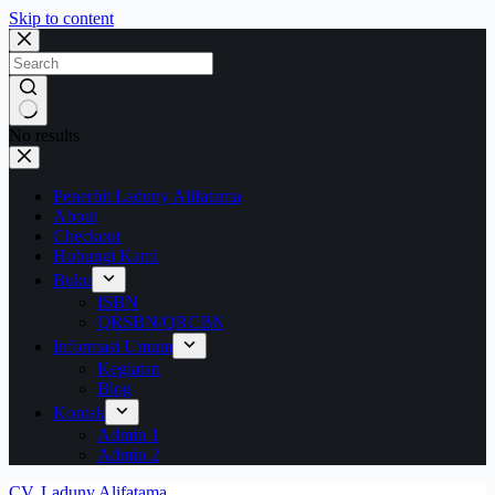
Skip to content
No results
Penerbit Laduny Alifatama
About
Checkout
Hubungi Kami
Buku
ISBN
QRSBN/QRCBN
Informasi Umum
Kegiatan
Blog
Kontak
Admin 1
Admin 2
CV. Laduny Alifatama