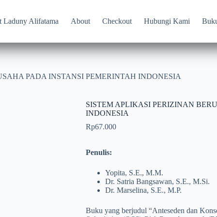
t Laduny Alifatama
About
Checkout
Hubungi Kami
Buk
RUSAHA PADA INSTANSI PEMERINTAH INDONESIA
SISTEM APLIKASI PERIZINAN BER
INDONESIA
Rp
67.000
Penulis:
Yopita, S.E., M.M.
Dr. Satria Bangsawan, S.E., M.Si.
Dr. Marselina, S.E., M.P.
Buku yang berjudul “Anteseden dan Kons