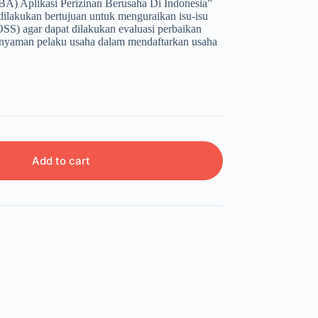
A) Aplikasi Perizinan Berusaha Di Indonesia”
dilakukan bertujuan untuk menguraikan isu-isu
SS) agar dapat dilakukan evaluasi perbaikan
enyaman pelaku usaha dalam mendaftarkan usaha
Add to cart