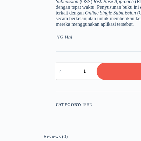
Submission
(OSS)
Risk Base Approach
(RB
dengan tepat waktu. Penyusunan buku ini 
terkait dengan
Online Single Submission
(O
secara berkelanjutan untuk memberikan k
mereka menggunakan aplikasi tersebut.
102 Hal
SISTEM
APLIKASI
PERIZINAN
BERUSAHA
PADA
INSTANSI
PEMERINTAH
INDONESIA
CATEGORY:
ISBN
quantity
Reviews (0)