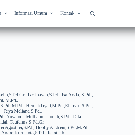
u
Informasi Umum
Kontak
adin,S.Pd.Gr., Ike Inayah,S.Pd., Isa Arida, S.Pd.,
ni, M.Pd.,
,S.Pd.,M.Pd., Herni Idayati,M.Pd.,Elitasari,S.Pd.,
, Riya Meliana,S.Pd.,
Pd., Yuwanda Mifthahul Jannah,S.Pd., Dita
 Indah Taufanny,S.Pd.Gr
Tria Agustina,S.Pd., Bobby Andrian,S.Pd,M.Pd.,
 Andre Kurnianto,S.Pd., Khotijah