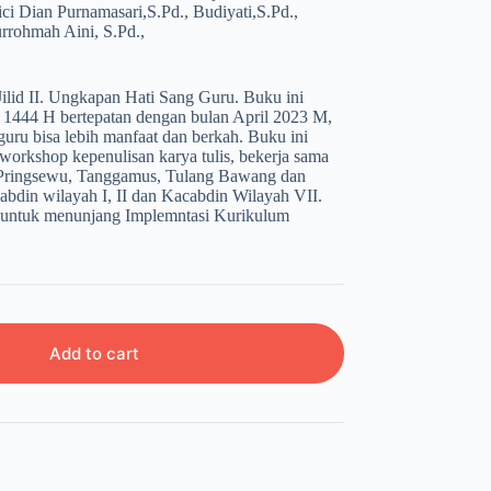
ici Dian Purnamasari,S.Pd., Budiyati,S.Pd.,
urrohmah Aini, S.Pd.,
i Jilid II. Ungkapan Hati Sang Guru. Buku ini
 1444 H bertepatan dengan bulan April 2023 M,
 guru bisa lebih manfaat dan berkah. Buku ini
 workshop kepenulisan karya tulis, bekerja sama
Pringsewu, Tanggamus, Tulang Bawang dan
bdin wilayah I, II dan Kacabdin Wilayah VII.
i untuk menunjang Implemntasi Kurikulum
Add to cart