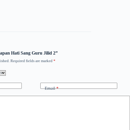
kapan Hati Sang Guru Jilid 2”
ished.
Required fields are marked
*
Email
*