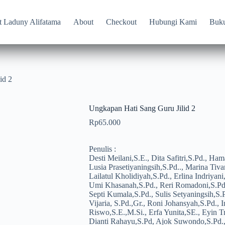
t Laduny Alifatama
About
Checkout
Hubungi Kami
Buk
id 2
Ungkapan Hati Sang Guru Jilid 2
Rp
65.000
Penulis :
Desti Meilani,S.E., Dita Safitri,S.Pd., Ham
Lusia Prasetiyaningsih,S.Pd.., Marina Tiva
Lailatul Kholidiyah,S.Pd., Erlina Indriyani
Umi Khasanah,S.Pd., Reri Romadoni,S.Pd.
Septi Kumala,S.Pd., Sulis Setyaningsih,S.
Vijaria, S.Pd.,Gr., Roni Johansyah,S.Pd.,
Riswo,S.E.,M.Si., Erfa Yunita,SE., Eyin 
Dianti Rahayu,S.Pd, Ajok Suwondo,S.Pd.,