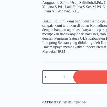
Anggraeni, S.Pd., Ucep Saifulloh,S.Pd., C
Yuliana,S.Pd., Laili Fathia,S.Sos,M.Pd. N
Ilham Aji Widayat, S.E.,
Buku jilid II ini kami beri judul : Antolog
sengaja kami terbitkan di bulan Romadhon
dengan harapan agar hasil karya tulis para
merupakan tindaklanjut dari hasil kegiatan
dengan Pengurus Satgas GLS Kabupaten 
Lampung Selatan yang didukung oleh Kaca
Dalam upaya meningkatkan indeks literas
Merdeka (IKM).
Ungkapan
Hati
Sang
Guru
Jilid
2
quantity
CATEGORY:
QRSBN/QRCBN