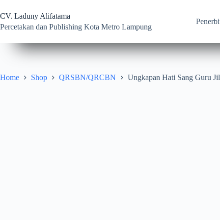
Skip
to
CV. Laduny Alifatama
content
Penerbi
Percetakan dan Publishing Kota Metro Lampung
Home
Shop
QRSBN/QRCBN
Ungkapan Hati Sang Guru Jil