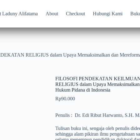
t Laduny Alifatama
About
Checkout
Hubungi Kami
Buk
RELIGIUS dalam Upaya Memaksimalkan dan Mereformasi Pe
FILOSOFI PENDEKATAN KEILMU
RELIGIUS dalam Upaya Memaksimalkan d
Hukum Pidana di Indonesia
Rp
90.000
Penulis :
Dr. Edi Ribut Harwanto, S.H. M
Tulisan buku ini, sengaja oleh penulis di
sehingga alam pikiran ilmu pengetahuan sa
selama menempun pendidikan doktoral dapa