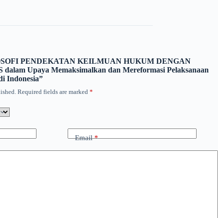
w “FILOSOFI PENDEKATAN KEILMUAN HUKUM DENGAN
lam Upaya Memaksimalkan dan Mereformasi Pelaksanaan
i Indonesia”
ished.
Required fields are marked
*
Email
*