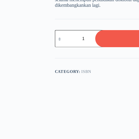
dikembangkankan lagi.
FILOSOFI
PENDEKATAN
KEILMUAN
HUKUM
DENGAN
PENDEKATAN
RELIGIUS
dalam
CATEGORY:
ISBN
Upaya
Memaksimalkan
dan
Mereformasi
Pelaksanaan
Penegakan
Hukum
Pidana
di
Indonesia
quantity