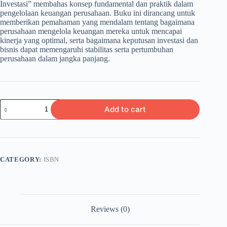
Investasi” membahas konsep fundamental dan praktik dalam
pengelolaan keuangan perusahaan. Buku ini dirancang untuk
memberikan pemahaman yang mendalam tentang bagaimana
perusahaan mengelola keuangan mereka untuk mencapai
kinerja yang optimal, serta bagaimana keputusan investasi dan
bisnis dapat memengaruhi stabilitas serta pertumbuhan
perusahaan dalam jangka panjang.
MANAJEMEN
Add to cart
KEUANGAN
KINERJA
KEUANGAN
BISNIS
DAN
INVESTASI
CATEGORY:
ISBN
quantity
Reviews (0)